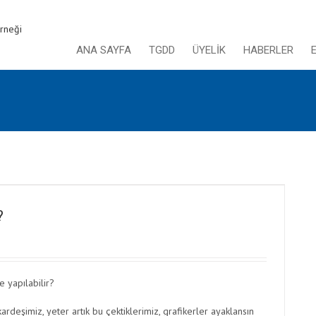
ANA SAYFA
TGDD
ÜYELİK
HABERLER
?
e yapılabilir?
ardeşimiz, yeter artık bu çektiklerimiz, grafikerler ayaklansın