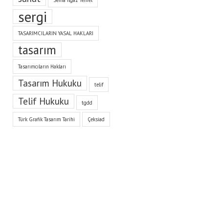
Sema Ilgaz Temel
sergi
TASARIMCILARIN YASAL HAKLARI
tasarım
Tasarımcıların Hakları
Tasarım Hukuku
telif
Telif Hukuku
tgdd
Türk Grafik Tasarım Tarihi
Çeksiad