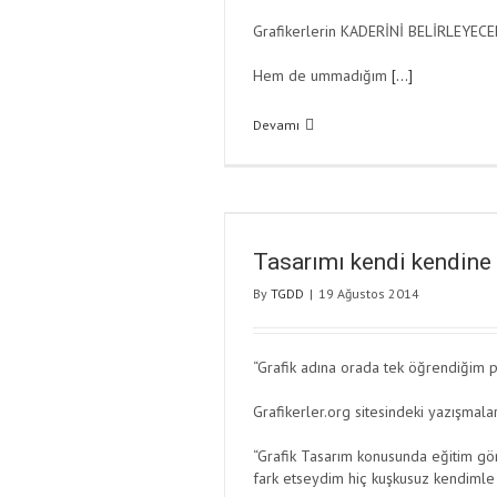
Grafikerlerin KADERİNİ BELİRLEYECEK 
Hem de ummadığım
[…]
Devamı
Tasarımı kendi kendin
By
TGDD
|
19 Ağustos 2014
“Grafik adına orada tek öğrendiğim 
Grafikerler.org sitesindeki yazışmala
“Grafik Tasarım konusunda eğitim gö
fark etseydim hiç kuşkusuz kendimle