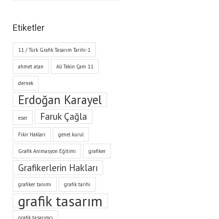
Etiketler
11 / Türk Grafik Tasarım Tarihi-1
ahmet atan
Ali Tekin Çam 11
dernek
Erdoğan Karayel
Faruk Çağla
eser
Fikir Hakları
genel kurul
Grafik Animasyon Eğitimi
grafiker
Grafikerlerin Hakları
grafiker tanımı
grafik tarihi
grafik tasarım
grafik tasarımcı