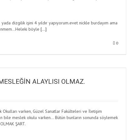
 yada dizgilik işini 4 yıldır yapıyorum.evet nickle burdayım ama
ekinmem…Heleki böyle
[…]
0
MESLEĞİN ALAYLISI OLMAZ.
 Okulları varken, Güzel Sanatlar Fakülteleri ve İletişim
lığın bile meslek okulu varken… Bütün bunların sonunda söylemek
U OLMAK ŞART.