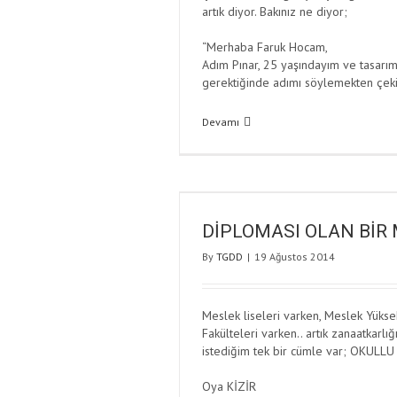
artık diyor. Bakınız ne diyor;
“Merhaba Faruk Hocam,
Adım Pınar, 25 yaşındayım ve tasarım
gerektiğinde adımı söylemekten ç
Devamı
DİPLOMASI OLAN BİR 
By
TGDD
|
19 Ağustos 2014
Meslek liseleri varken, Meslek Yüksek
Fakülteleri varken.. artık zanaatkar
istediğim tek bir cümle var; OKULL
Oya KİZİR