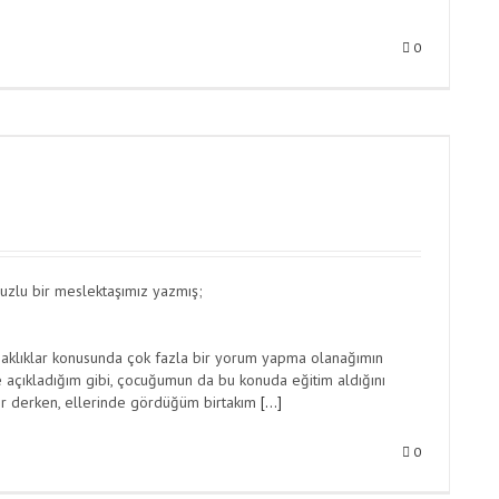
0
uzlu bir meslektaşımız yazmış;
ksaklıklar konusunda çok fazla bir yorum yapma olanağımın
 açıkladığım gibi, çocuğumun da bu konuda eğitim aldığını
ler derken, ellerinde gördüğüm birtakım
[…]
0