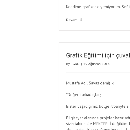
Kendime grafiker diyemiyorum. Sırf il
Devamı
Grafik Eğitimi için çuva
By
TGDD
|
19 Ağustos 2014
Mustafa Adil Savaş demiş ki;
“Değerli arkadaşlar;
Bizler yaşadığımız bölge itibariyle s
Bilgisayar alanında projeler hazırla
sizin tabirinizle MEKTEPLİ değildim. 
almamıştım. Buna rağmen kursa
[…]