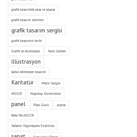
grafik tasarımda yasa ve piyasa
grafik tasarım semineri
grafik tasarım sergisi
grafik tasarımın tarihi
Grafik ve Animasyon
Halis Görken
illüstrasyon
kabul edilmeyen tasarım
Karitatür
Metin Sezgin
MÜGSF
Nişantaşı Üniversitesi
panel
Pilav Günü
piyasa
Reha YALNIZCIK
Sabancı Olgunlaşma Enstitüsü
sanat