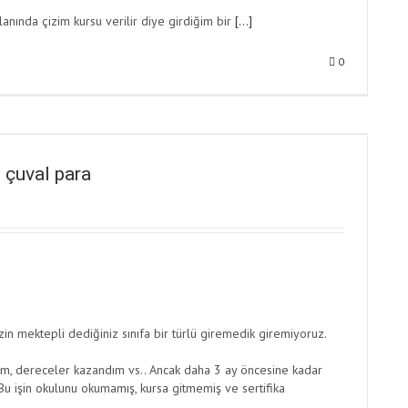
anında çizim kursu verilir diye girdiğim bir
[…]
0
l çuval para
izin mektepli dediğiniz sınıfa bir türlü giremedik giremiyoruz.
dım, dereceler kazandım vs.. Ancak daha 3 ay öncesine kadar
Bu işin okulunu okumamış, kursa gitmemiş ve sertifika