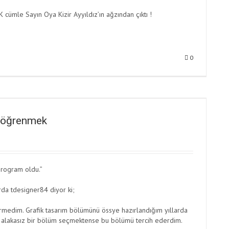
cümle Sayın Oya Kizir Ayyıldız’ın ağzından çıktı !
0
e öğrenmek
program oldu.”
rda tdesigner84 diyor ki;
rmedim. Grafik tasarım bölümünü össye hazırlandığım yıllarda
 alakasız bir bölüm seçmektense bu bölümü tercih ederdim.