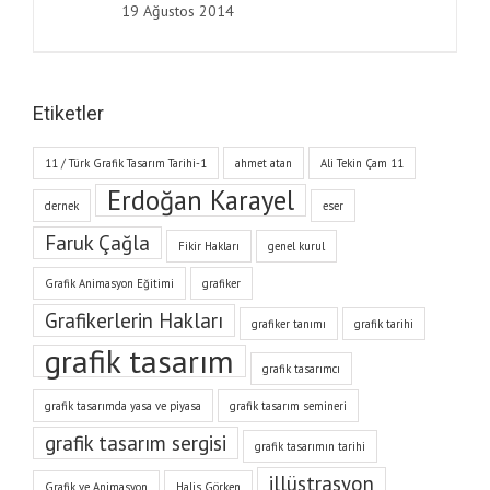
19 Ağustos 2014
Etiketler
11 / Türk Grafik Tasarım Tarihi-1
ahmet atan
Ali Tekin Çam 11
Erdoğan Karayel
dernek
eser
Faruk Çağla
Fikir Hakları
genel kurul
Grafik Animasyon Eğitimi
grafiker
Grafikerlerin Hakları
grafiker tanımı
grafik tarihi
grafik tasarım
grafik tasarımcı
grafik tasarımda yasa ve piyasa
grafik tasarım semineri
grafik tasarım sergisi
grafik tasarımın tarihi
illüstrasyon
Grafik ve Animasyon
Halis Görken