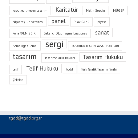
Karitatür
kabul edilmeyen tasarım
Metin Sezgin
MÜGSF
panel
Nişantaşı Üniversitesi
Pilav Günü
piyasa
sanat
Reha YALNIZCIK
Sabancı Olgunlaşma Enstitüsü
sergi
Sema Ilgaz Temel
TASARIMCILARIN YASAL HAKLARI
tasarım
Tasarım Hukuku
Tasarımcıların Hakları
Telif Hukuku
telif
tgdd
Türk Grafik Tasarım Tarihi
Çeksiad
tgdd@tgdd.org.tr