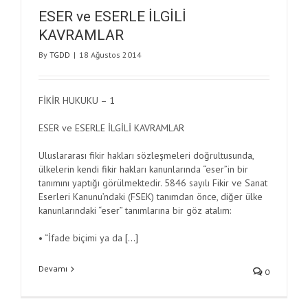
ESER ve ESERLE İLGİLİ
KAVRAMLAR
By
TGDD
|
18 Ağustos 2014
FİKİR HUKUKU – 1
ESER ve ESERLE İLGİLİ KAVRAMLAR
Uluslararası fikir hakları sözleşmeleri doğrultusunda,
ülkelerin kendi fikir hakları kanunlarında “eser”in bir
tanımını yaptığı görülmektedir. 5846 sayılı Fikir ve Sanat
Eserleri Kanunu’ndaki (FSEK) tanımdan önce, diğer ülke
kanunlarındaki “eser” tanımlarına bir göz atalım:
• “İfade biçimi ya da
[…]
Devamı
0