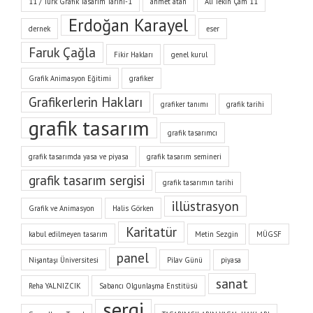
11 / Türk Grafik Tasarım Tarihi-1
ahmet atan
Ali Tekin Çam 11
Erdoğan Karayel
dernek
eser
Faruk Çağla
Fikir Hakları
genel kurul
Grafik Animasyon Eğitimi
grafiker
Grafikerlerin Hakları
grafiker tanımı
grafik tarihi
grafik tasarım
grafik tasarımcı
grafik tasarımda yasa ve piyasa
grafik tasarım semineri
grafik tasarım sergisi
grafik tasarımın tarihi
illüstrasyon
Grafik ve Animasyon
Halis Görken
Karitatür
kabul edilmeyen tasarım
Metin Sezgin
MÜGSF
panel
Nişantaşı Üniversitesi
Pilav Günü
piyasa
sanat
Reha YALNIZCIK
Sabancı Olgunlaşma Enstitüsü
sergi