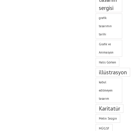
sergisi
grafik
tasarımın
tarihi
Grafik ve
Animasyon
Halis Görken
illüstrasyon
kabul
edilmeyen
tasarım
Karitatür
Metin Sezgin
MÜGSF