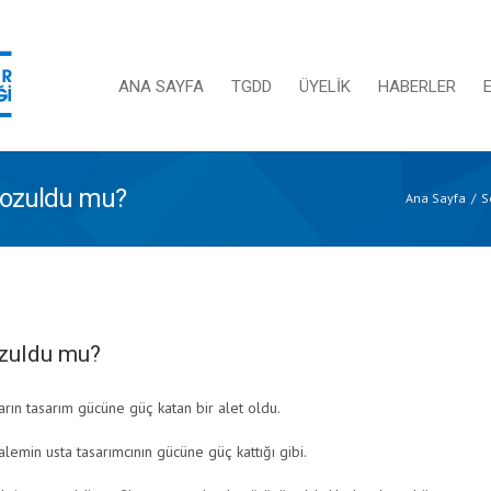
ANA SAYFA
TGDD
ÜYELİK
HABERLER
 bozuldu mu?
Ana Sayfa
S
ozuldu mu?
ların tasarım gücüne güç katan bir alet oldu.
alemin usta tasarımcının gücüne güç kattığı gibi.