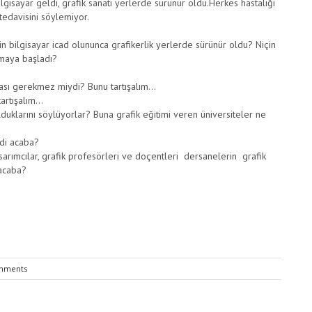
gisayar geldi, grafik sanatı yerlerde sürünür oldu.Herkes hastalığı
tedavisini söylemiyor.
n bilgisayar icad olununca grafikerlik yerlerde sürünür oldu? Niçin
olmaya başladı?
ması gerekmez miydi? Bunu tartışalım…
tartışalım…
lduklarını söylüyorlar? Buna grafik eğitimi veren üniversiteler ne
di acaba?
arımcılar, grafik profesörleri ve doçentleri dersanelerin grafik
 acaba?
mments