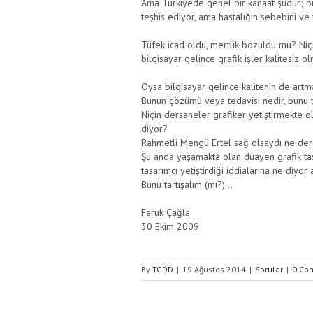
Ama Türkiyede genel bir kanaat şudur; bil
teşhis ediyor, ama hastalığın sebebini ve 
Tüfek icad oldu, mertlik bozuldu mu? Niçi
bilgisayar gelince grafik işler kalitesiz 
Oysa bilgisayar gelince kalitenin de art
Bunun çözümü veya tedavisi nedir, bunu 
Niçin dersaneler grafiker yetiştirmekte o
diyor?
Rahmetli Mengü Ertel sağ olsaydı ne der
Şu anda yaşamakta olan duayen grafik tas
tasarımcı yetiştirdiği iddialarına ne diyor
Bunu tartışalım (mı?)…
Faruk Çağla
30 Ekim 2009
By
TGDD
|
19 Ağustos 2014
|
Sorular
|
0 Co