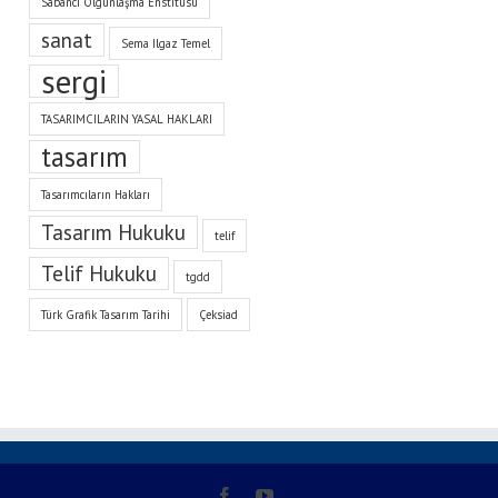
Sabancı Olgunlaşma Enstitüsü
sanat
Sema Ilgaz Temel
sergi
TASARIMCILARIN YASAL HAKLARI
tasarım
Tasarımcıların Hakları
Tasarım Hukuku
telif
Telif Hukuku
tgdd
Türk Grafik Tasarım Tarihi
Çeksiad