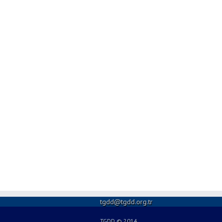
tgdd@tgdd.org.tr
TGDD © 2014