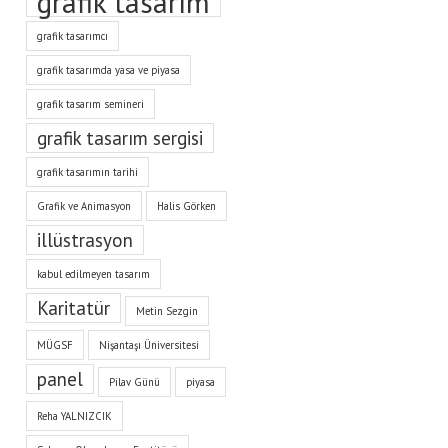
grafik tasarım
grafik tasarımcı
grafik tasarımda yasa ve piyasa
grafik tasarım semineri
grafik tasarım sergisi
grafik tasarımın tarihi
Grafik ve Animasyon
Halis Görken
illüstrasyon
kabul edilmeyen tasarım
Karitatür
Metin Sezgin
MÜGSF
Nişantaşı Üniversitesi
panel
Pilav Günü
piyasa
Reha YALNIZCIK