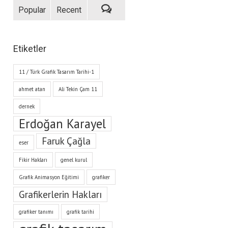
Popular
Recent
Etiketler
11 / Türk Grafik Tasarım Tarihi-1
ahmet atan
Ali Tekin Çam 11
dernek
Erdoğan Karayel
Faruk Çağla
eser
Fikir Hakları
genel kurul
Grafik Animasyon Eğitimi
grafiker
Grafikerlerin Hakları
grafiker tanımı
grafik tarihi